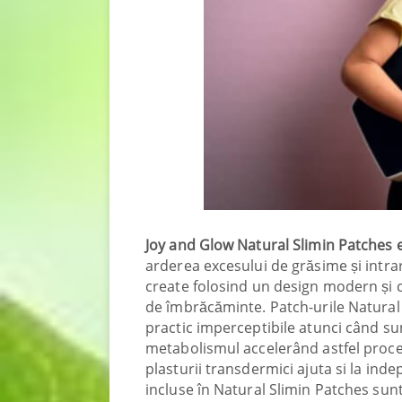
Joy and Glow Natural Slimin Patches 
arderea excesului de grăsime și intrar
create folosind un design modern și co
de îmbrăcăminte. Patch-urile Natural 
practic imperceptibile atunci când sun
metabolismul accelerând astfel proce
plasturii transdermici ajuta si la indep
incluse în Natural Slimin Patches sun