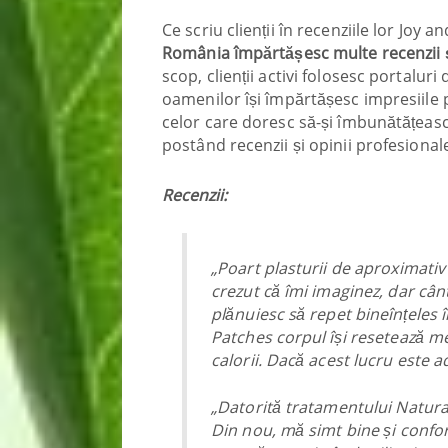
Ce scriu clienții în recenziile lor Joy
România împărtășesc multe recenzii și
scop, clienții activi folosesc portalur
oamenilor își împărtășesc impresiile p
celor care doresc să-și îmbunătățeasc
postând recenzii și opinii profesiona
Recenzii:
„Poart plasturii de aproximativ
crezut că îmi imaginez, dar cân
plănuiesc să repet bineînțeles 
Patches corpul își resetează 
calorii. Dacă acest lucru este ad
„Datorită tratamentului Natura
Din nou, mă simt bine și confo