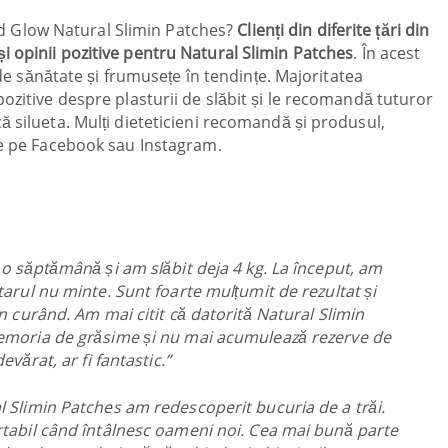
 and Glow Natural Slimin Patches?
Clienți din diferite țări din
 opinii pozitive pentru Natural Slimin Patches
. În acest
i de sănătate și frumusețe în tendințe. Majoritatea
ozitive despre plasturii de slăbit și le recomandă tuturor
ă silueta. Mulți dieteticieni recomandă și produsul,
le pe Facebook sau Instagram.
 o săptămână și am slăbit deja 4 kg. La început, am
tarul nu minte. Sunt foarte mulțumit de rezultat și
în curând. Am mai citit că datorită Natural Slimin
memoria de grăsime și nu mai acumulează rezerve de
evărat, ar fi fantastic.”
l Slimin Patches am redescoperit bucuria de a trăi.
rtabil când întâlnesc oameni noi. Cea mai bună parte