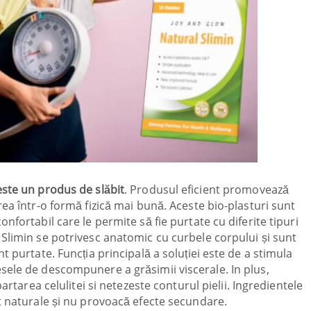
este un produs de slăbit
. Produsul eficient promovează
ea într-o formă fizică mai bună. Aceste bio-plasturi sunt
nfortabil care le permite să fie purtate cu diferite tipuri
Slimin se potrivesc anatomic cu curbele corpului și sunt
t purtate. Funcția principală a soluției este de a stimula
sele de descompunere a grăsimii viscerale. In plus,
artarea celulitei si netezeste conturul pielii. Ingredientele
t naturale și nu provoacă efecte secundare.