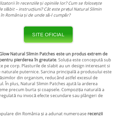
lizatorii în recenziile și opiniile lor? Cum se folosește
de slăbit – instrucțiuni? Cât este prețul Natural Slimin
 în România și de unde să-l cumpăr?
SITE OFICIAL
 Glow Natural Slimin Patches este un produs extrem de
 pentru pierderea în greutate
. Soluția este concepută sub
e pe corp. Plasturile de slabit au un design interesant si
 naturale puternice. Sarcina principală a produsului este
ăsimilor din organism, reducând astfel excesul de
. În plus, Natural Slimin Patches ajută la arderea
bleme precum burta și coapsele. Compoziția naturală a
 regulată nu invocă efecte secundare sau plângeri de
 populare din România și a adunat numeroase
recenzii