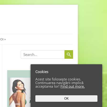
NOI
Search
Cookies
Acest site foloseşte cookies.
Continuarea navigării implică
acceptarea lor!
Find out more.
OK