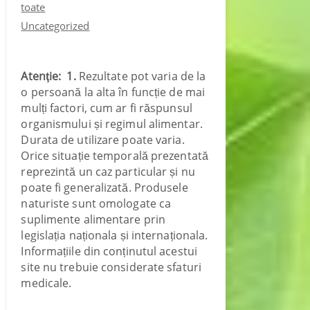
toate
Uncategorized
Atenţie:
1.
Rezultate pot varia de la
o persoană la alta în funcție de mai
mulți factori, cum ar fi răspunsul
organismului și regimul alimentar.
Durata de utilizare poate varia.
Orice situație temporală prezentată
reprezintă un caz particular și nu
poate fi generalizată. Produsele
naturiste sunt omologate ca
suplimente alimentare prin
legislația naționala și internaționala.
Informațiile din conținutul acestui
site nu trebuie considerate sfaturi
medicale.