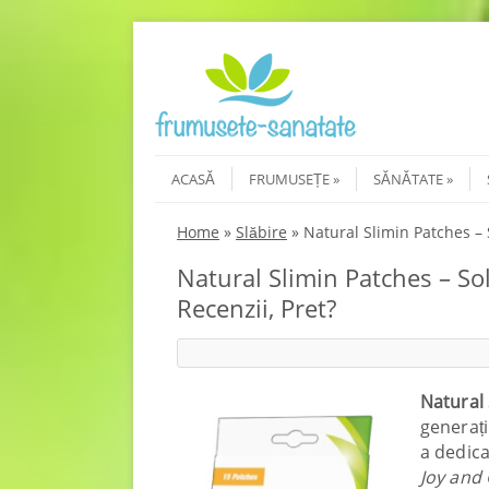
Skip to content
Menu
ACASĂ
FRUMUSEȚE
SĂNĂTATE
Home
»
Slăbire
»
Natural Slimin Patches – 
Natural Slimin Patches – So
Recenzii, Pret?
Natural
generați
a dedica
Joy and 