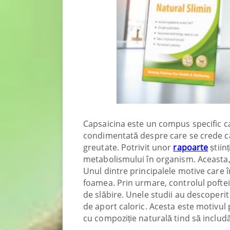
Capsaicina este un compus specific ca
condimentată despre care se crede că 
greutate. Potrivit unor
rapoarte
știin
metabolismului în organism. Aceasta, 
Unul dintre principalele motive care
foamea. Prin urmare, controlul pofte
de slăbire. Unele studii au descoperit
de aport caloric. Acesta este motivul
cu compoziție naturală tind să includ