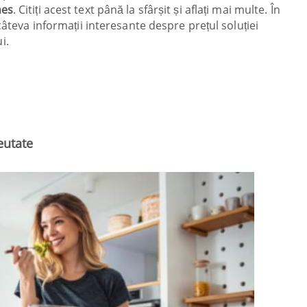
hes
. Citiți acest text până la sfârșit și aflați mai multe. În
câteva informații interesante despre prețul soluției
i.
eutate