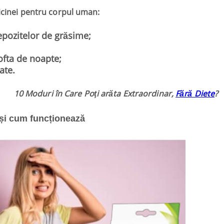
aicinei pentru corpul uman:
ozitelor de grăsime;
fta de noapte;
ate.
10 Moduri în Care Poţi arăta Extraordinar,
Fără Diete
?
 și cum funcționează