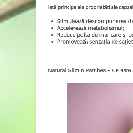
Iată principalele proprietăți ale caps
Stimulează descompunerea dep
Accelerează metabolismul;
Reduce pofta de mancare si po
Promovează senzația de sațiet
Natural Slimin Patches – Ce este