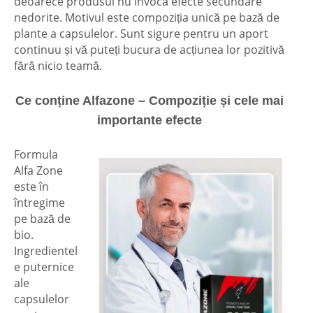
deoarece produsul nu invocă efecte secundare
nedorite. Motivul este compoziția unică pe bază de
plante a capsulelor. Sunt sigure pentru un aport
continuu și vă puteți bucura de acțiunea lor pozitivă
fără nicio teamă.
Ce
conține
Alfazone – Compoziție și cele mai
importante efecte
Formula
Alfa Zone
este în
întregime
pe bază de
bio.
Ingredientel
e puternice
ale
capsulelor