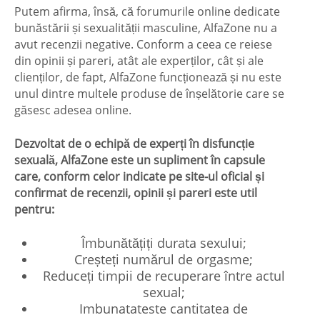
Putem afirma, însă, că forumurile online dedicate
bunăstării și sexualității masculine, AlfaZone nu a
avut recenzii negative. Conform a ceea ce reiese
din opinii și pareri, atât ale experților, cât și ale
clienților, de fapt, AlfaZone funcționează și nu este
unul dintre multele produse de înșelătorie care se
găsesc adesea online.
Dezvoltat de o echipă de experți în disfuncție
sexuală, AlfaZone este un supliment în capsule
care, conform celor indicate pe site-ul oficial și
confirmat de recenzii, opinii și pareri este util
pentru:
Îmbunătățiți durata sexului;
Creșteți numărul de orgasme;
Reduceți timpii de recuperare între actul
sexual;
Imbunatateste cantitatea de