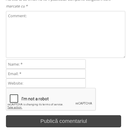
marcate cu
*