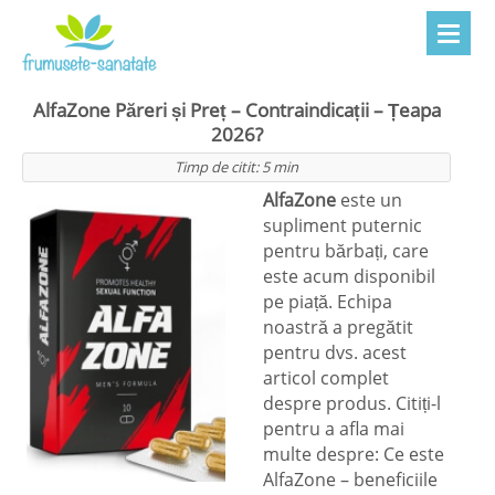
AlfaZone Păreri și Preț – Contraindicații – Țeapa
2026?
Timp de citit:
5
min
AlfaZone
este un
supliment puternic
pentru bărbați, care
este acum disponibil
pe piață. Echipa
noastră a pregătit
pentru dvs. acest
articol complet
despre produs. Citiți-l
pentru a afla mai
multe despre: Ce este
AlfaZone – beneficiile