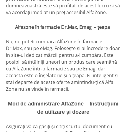
dumneavoastră este să profitați de acest lucru și să
vă acordați imediat un preț accesibil AlfaZone.
Alfazone în farmacie Dr.Max, Emag –
țeapa
Nu, nu puteți cumpăra AlfaZone în farmacie
Dr.Max, sau pe eMag. Folosește și ai încredere doar
în site-ul dedicat mărcii pentru a-l cumpăra. Este
posibil să întâlniți uneori un produs care seamănă
cu AlfaZone într-o farmacie sau pe Emag, dar
aceasta este o înșelătorie și o
țeapa
. Fii inteligent și
stai departe de aceste oferte amintindu-ți că Alfa
Zone nu se vinde în farmacii.
Mod de administrare
AlfaZone – Instrucțiuni
de utilizare și dozare
Asigurați-vă că găsiți și citiți scurtul document cu