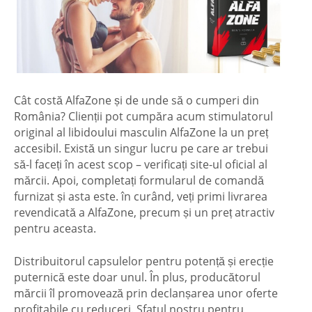
Cât costă AlfaZone și de unde să o cumperi din
România? Clienții pot cumpăra acum stimulatorul
original al libidoului masculin AlfaZone la un preț
accesibil. Există un singur lucru pe care ar trebui
să-l faceți în acest scop – verificați site-ul oficial al
mărcii. Apoi, completați formularul de comandă
furnizat și asta este. în curând, veți primi livrarea
revendicată a AlfaZone, precum și un preț atractiv
pentru aceasta.
Distribuitorul capsulelor pentru potență și erecție
puternică este doar unul. În plus, producătorul
mărcii îl promovează prin declanșarea unor oferte
profitabile cu reduceri. Sfatul nostru pentru