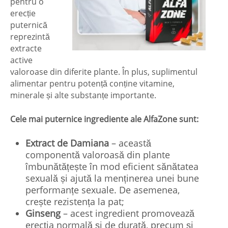
pentru o
erecție
puternică
reprezintă
extracte
active
valoroase din diferite plante. În plus, suplimentul
alimentar pentru potență conține vitamine,
minerale și alte substanțe importante.
Cele mai puternice ingrediente ale AlfaZone sunt:
Extract de Damiana
– această
componentă valoroasă din plante
îmbunătățește în mod eficient sănătatea
sexuală și ajută la menținerea unei bune
performanțe sexuale. De asemenea,
crește rezistența la pat;
Ginseng
– acest ingredient promovează
erecția normală și de durată, precum și