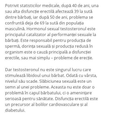
Potrivit statisticilor medicale, după 40 de ani, una
sau alta disfuncție erectilă afectează 39 la sută
dintre bărbați, iar după 50 de ani, problema se
confruntă deja de 69 la sută din populația
masculină. Hormonul sexual testosteronul este
principalul catalizator al performanței sexuale la
bărbați. Este responsabil pentru producția de
spermă, dorința sexuală și producția redusă în
organism este o cauză principală a disfuncției
erectile, sau mai simplu – probleme de erecție.
Dar testosteronul nu este singurul lucru care
stimulează libidoul unui bărbat. Odată cu vârsta,
nivelul său scade. Slăbiciunea sexuală este un
semn al unei probleme. Aceasta nu este doar o
problemă în capul bărbatului, ci o amenințare
serioasă pentru sănătate. Disfuncția erectilă este
un precursor al bolilor cardiovasculare și al
diabetului.