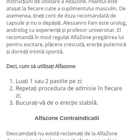
instrucțiuni de utilizare a AlfaZone. Pliantul este
atașat la fiecare cutie a suplimentului masculin. De
asemenea, țineți cont de doza recomandată de
capsule și nu o depășiți. Alessanro Fani este urolog,
androlog cu experiență și profesor universitar. El
recomandă în mod regulat AlfaZone pregătirea lui
pentru excitare, plăcere crescută, erecție puternică
și dorință intimă sporită.
Deci, cum să utilizați Alfazone
:
Luați 1 sau 2 pastile pe zi;
Repetați procedura de admisie în fiecare
zi;
Bucurați-vă de o erecție stabilă.
Alfazone Contraindicatii
Deocamdată nu există reclamații de la AlfaZone