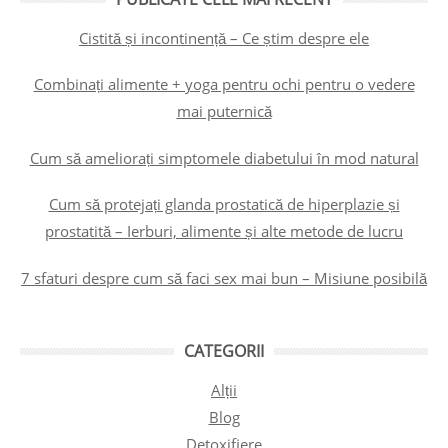
Cistită și incontinență – Ce știm despre ele
Combinați alimente + yoga pentru ochi pentru o vedere
mai puternică
Cum să ameliorați simptomele diabetului în mod natural
Cum să protejați glanda prostatică de hiperplazie și
prostatită – Ierburi, alimente și alte metode de lucru
7 sfaturi despre cum să faci sex mai bun – Misiune posibilă
CATEGORII
Alții
Blog
Detoxifiere