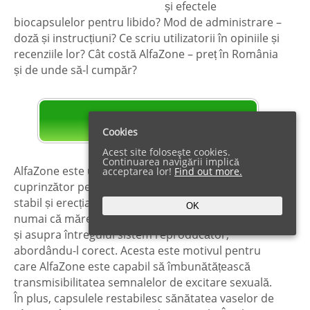
și efectele
biocapsulelor pentru libido?
Mod de administrare
–
doză și instrucțiuni? Ce scriu utilizatorii în opiniile și
recenziile lor? Cât costă AlfaZone – preț în România
și de unde să-l cumpăr?
SITE OFICIAL
Cookies
Acest site foloseşte cookies.
Continuarea navigării implică
AlfaZone este un complex de încredere și
acceptarea lor!
Find out more.
cuprinzător pentru sănătatea masculină, libidoul
stabil și erecția crescută. Suplimentul original nu
OK
numai că mărește potența sexuală, dar acționează
și asupra întregului sistem reproducător,
abordându-l corect. Acesta este motivul pentru
care AlfaZone este capabil să îmbunătățească
transmisibilitatea semnalelor de excitare sexuală.
În plus, capsulele restabilesc sănătatea vaselor de