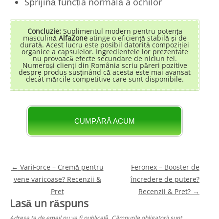
Sprijină funcția normală a ochilor
Concluzie:
Suplimentul modern pentru potența
masculină
AlfaZone
atinge o eficiență stabilă și de
durată. Acest lucru este posibil datorită compoziției
organice a capsulelor. Ingredientele lor prezentate
nu provoacă efecte secundare de niciun fel.
Numeroși clienți din România scriu păreri pozitive
despre produs susținând că acesta este mai avansat
decât mărcile competitive care sunt disponibile.
CUMPĂRĂ ACUM
Post navigation
←
VariForce – Cremă pentru
Feronex – Booster de
vene varicoase? Recenzii &
încredere de putere?
Pret
Recenzii & Pret?
→
Lasă un răspuns
Adresa ta de email nu va fi publicată.
Câmpurile obligatorii sunt