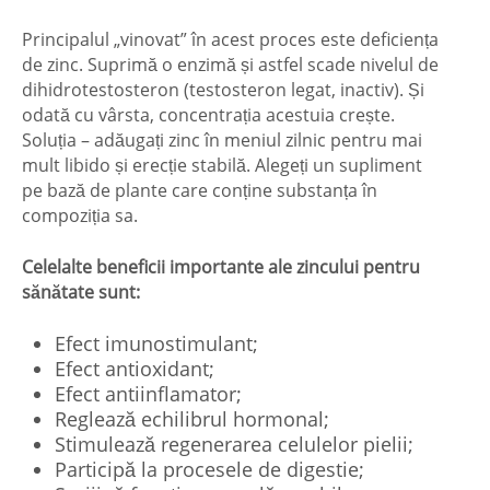
Principalul „vinovat” în acest proces este deficiența
de zinc. Suprimă o enzimă și astfel scade nivelul de
dihidrotestosteron (testosteron legat, inactiv). Și
odată cu vârsta, concentrația acestuia crește.
Soluția – adăugați zinc în meniul zilnic pentru mai
mult libido și erecție stabilă. Alegeți un supliment
pe bază de plante care conține substanța în
compoziția sa.
Celelalte beneficii importante ale zincului pentru
sănătate sunt:
Efect imunostimulant;
Efect antioxidant;
Efect antiinflamator;
Reglează echilibrul hormonal;
Stimulează regenerarea celulelor pielii;
Participă la procesele de digestie;