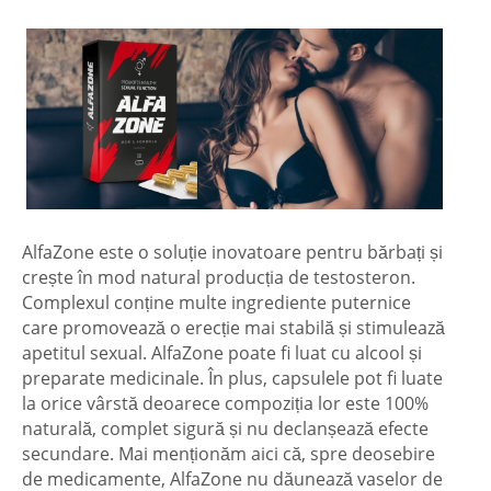
AlfaZone este o soluție inovatoare pentru bărbați și
crește în mod natural producția de testosteron.
Complexul conține multe ingrediente puternice
care promovează o erecție mai stabilă și stimulează
apetitul sexual. AlfaZone poate fi luat cu alcool și
preparate medicinale. În plus, capsulele pot fi luate
la orice vârstă deoarece compoziția lor este 100%
naturală, complet sigură și nu declanșează efecte
secundare. Mai menționăm aici că, spre deosebire
de medicamente, AlfaZone nu dăunează vaselor de