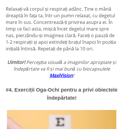
Relaxați-vă corpul și respirați adânc. Ține o mână
dreaptă în fața ta, într-un pumn relaxat, cu degetul
mare în sus. Concentrează-ți privirea asupra ei. În
timp ce faci asta, mișcă încet degetul mare spre
nas, pierzându-și imaginea clară. Faceți o pauză de
1-2 respirații și apoi extindeți brațul înapoi în poziția
inițială întinsă. Repetați de până la 10 ori.
Uimitor!
Percepția vizuală a imaginilor apropiate și
îndepărtate va fi și mai bună cu biocapsulele
MaxiVision
!
#4. Exerciții Oga-Ochi pentru a privi obiectele
îndepărtate!