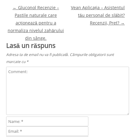
Post navigation
←
Gluconol Recenzie –
Vean Aplicația – Asistentul
Pastile naturale care
tău personal de slăbit?
acționează pentru a
Recenzii, Pret?
→
normaliza nivelul zahărului
din sânge.
Lasă un răspuns
Adresa ta de email nu va fi publicată.
Câmpurile obligatorii sunt
marcate cu
*