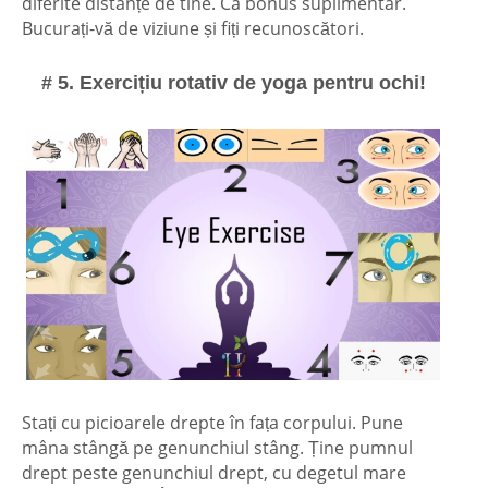
diferite distanțe de tine. Ca bonus suplimentar.
Bucurați-vă de viziune și fiți recunoscători.
# 5. Exercițiu rotativ de yoga pentru ochi!
Stați cu picioarele drepte în fața corpului. Pune
mâna stângă pe genunchiul stâng. Ține pumnul
drept peste genunchiul drept, cu degetul mare