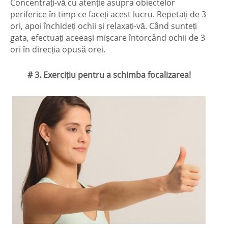
Concentrați-vă cu atenție asupra obiectelor
periferice în timp ce faceți acest lucru. Repetați de 3
ori, apoi închideți ochii și relaxați-vă. Când sunteți
gata, efectuați aceeași mișcare întorcând ochii de 3
ori în direcția opusă orei.
# 3. Exercițiu pentru a schimba focalizarea!