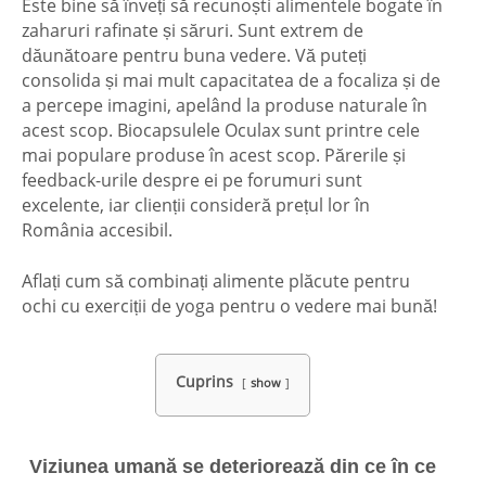
Este bine să înveți să recunoști alimentele bogate în
zaharuri rafinate și săruri. Sunt extrem de
dăunătoare pentru buna vedere. Vă puteți
consolida și mai mult capacitatea de a focaliza și de
a percepe imagini, apelând la produse naturale în
acest scop. Biocapsulele Oculax sunt printre cele
mai populare produse în acest scop. Părerile și
feedback-urile despre ei pe forumuri sunt
excelente, iar clienții consideră prețul lor în
România accesibil.
Aflați cum să combinați alimente plăcute pentru
ochi cu exerciții de yoga pentru o vedere mai bună!
Cuprins
show
Viziunea umană se deteriorează din ce în ce