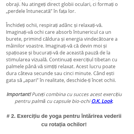
obraji. Nu atingeți direct globii oculari, ci formați o
„perdele întunecată” în fața lor.
Închideți ochii, respirați adânc și relaxați-vă.
Imaginați-vă ochi care absorb întunericul ca un
burete, primind căldura și energia vindecătoare a
mâinilor voastre. Imaginați-vă că devin moi și
spațioase și bucurați-vă de această pauză de la
stimularea vizuală. Continuați exercițiul tibetan cu
palmele până vă simțiți relaxat. Acest lucru poate
dura câteva secunde sau cinci minute. Când ești
gata să „apari” în realitate, deschide-ți încet ochii.
Important!
Puteți combina cu succes acest exercițiu
pentru palmă cu capsule bio-ochi
O.K. Look
.
# 2. Exercițiu de yoga pentru întărirea vederii
cu rotația ochilor!