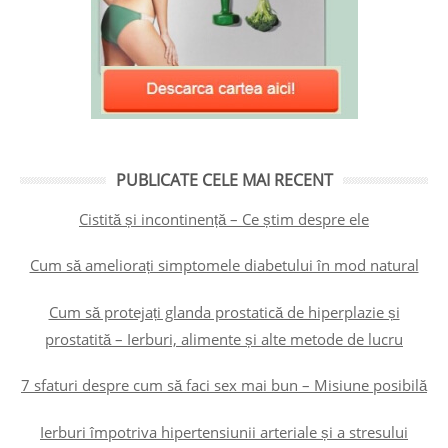
PUBLICATE CELE MAI RECENT
Cistită și incontinență – Ce știm despre ele
Cum să ameliorați simptomele diabetului în mod natural
Cum să protejați glanda prostatică de hiperplazie și
prostatită – Ierburi, alimente și alte metode de lucru
7 sfaturi despre cum să faci sex mai bun – Misiune posibilă
Ierburi împotriva hipertensiunii arteriale și a stresului