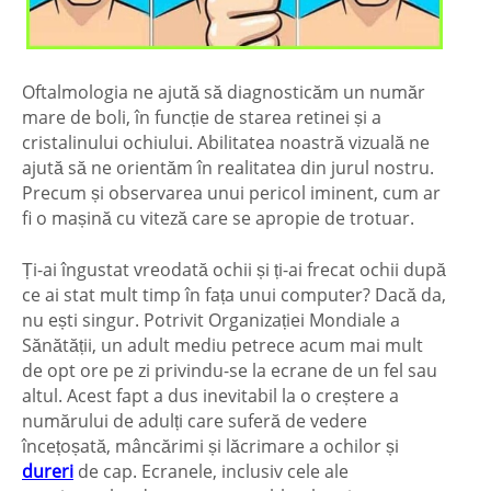
Oftalmologia ne ajută să diagnosticăm un număr
mare de boli, în funcție de starea retinei și a
cristalinului ochiului. Abilitatea noastră vizuală ne
ajută să ne orientăm în realitatea din jurul nostru.
Precum și observarea unui pericol iminent, cum ar
fi o mașină cu viteză care se apropie de trotuar.
Ți-ai îngustat vreodată ochii și ți-ai frecat ochii după
ce ai stat mult timp în fața unui computer? Dacă da,
nu ești singur. Potrivit Organizației Mondiale a
Sănătății, un adult mediu petrece acum mai mult
de opt ore pe zi privindu-se la ecrane de un fel sau
altul. Acest fapt a dus inevitabil la o creștere a
numărului de adulți care suferă de vedere
încețoșată, mâncărimi și lăcrimare a ochilor și
dureri
de cap. Ecranele, inclusiv cele ale