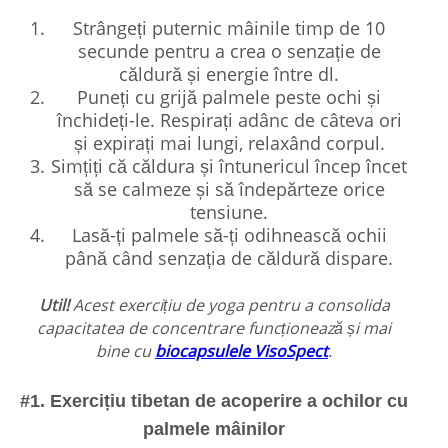
Strângeți puternic mâinile timp de 10
secunde pentru a crea o senzație de
căldură și energie între dl.
Puneți cu grijă palmele peste ochi și
închideți-le. Respirați adânc de câteva ori
și expirați mai lungi, relaxând corpul.
Simțiți că căldura și întunericul încep încet
să se calmeze și să îndepărteze orice
tensiune.
Lasă-ți palmele să-ți odihnească ochii
până când senzația de căldură dispare.
Util!
Acest exercițiu de yoga pentru a consolida
capacitatea de concentrare funcționează și mai
bine cu
biocapsulele VisoSpect
.
#1. Exercițiu tibetan de acoperire a ochilor cu
palmele mâinilor