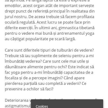
să aprindă. Pe lângă faptul că este o expresie a
emoțiilor, acest organ atât de important servește
drept punct de referință principal în realitatea din
jurul nostru. De aceea trebuie să facem profilaxia
oculară regulată. Acest lucru se poate face prin
diferite exerciții. În ultimii ani, gimnastica tibetană
pentru o vedere mai bună și antrenamentul yoga
au câștigat popularitate pe scară largă.
Care sunt diferitele tipuri de tulburări de vedere?
Trebuie să iau suplimente de seleniu pentru a-mi
îmbunătăți vederea? Care sunt cele mai utile și
dăunătoare alimente pentru ochi? Este indicat să
fac yoga pentru a-mi îmbunătăți capacitatea de a
focaliza și de a percepe imagini? Când apare
pierderea parțială sau completă a vederii? Ce
prevenire a ochilor să faci?
Deteriorarea vederii și afecțiunile cronice, cum ar fi
astigmatismul, miopia și hipermetropia necesită
Cookies