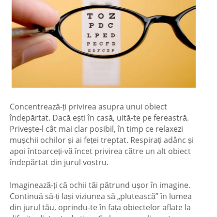
Concentrează-ți privirea asupra unui obiect
îndepărtat. Dacă ești în casă, uită-te pe fereastră.
Privește-l cât mai clar posibil, în timp ce relaxezi
mușchii ochilor și ai feței treptat. Respirați adânc și
apoi întoarceți-vă încet privirea către un alt obiect
îndepărtat din jurul vostru.
Imaginează-ți că ochii tăi pătrund ușor în imagine.
Continuă să-ți lași viziunea să „plutească” în lumea
din jurul tău, oprindu-te în fața obiectelor aflate la