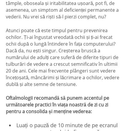
tâmple, oboseala și iritabilitatea ușoară, pot fi, de
asemenea, un simptom al deficienței permanente a
vederii. Nu vrei să riști să-l pierzi complet, nu?
Atunci poate că este timpul pentru prevenirea
ochilor. Ți-ai îngustat vreodată ochii și ți-ai frecat
ochii după o lungă întindere în fața computerului?
Dacă da, nu ești singur. Creșterea bruscă a
numărului de adulți care suferă de diferite tipuri de
tulburări de vedere a crescut semnificativ în ultimii
20 de ani. Cele mai frecvente plângeri sunt vedere
încețoșată, mâncărimi și lăcrimare a ochilor, vedere
dublă și alte semne de tensiune.
Oftalmologii recomandă să punem accentul pe
următoarele practici în viața noastră de zi cu zi
pentru a consolida și menține vederea:
Luați o pauză de 10 minute de pe ecranul