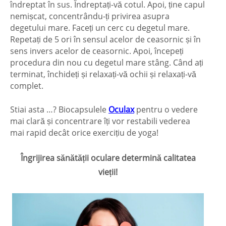
îndreptat în sus. Îndreptați-vă cotul. Apoi, ține capul
nemișcat, concentrându-ți privirea asupra
degetului mare. Faceți un cerc cu degetul mare.
Repetați de 5 ori în sensul acelor de ceasornic și în
sens invers acelor de ceasornic. Apoi, începeți
procedura din nou cu degetul mare stâng. Când ați
terminat, închideți și relaxați-vă ochii și relaxați-vă
complet.
Stiai asta …? Biocapsulele
Oculax
pentru o vedere
mai clară și concentrare îți vor restabili vederea
mai rapid decât orice exercițiu de yoga!
Îngrijirea sănătății oculare determină calitatea
vieții!