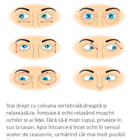
Stai drept cu coloana vertebrală dreaptă și
relaxează-te. Înmoaie-ți ochii relaxând mușchii
ochilor și ai feței. Fără să-ți miști capul, privește în
sus la tavan. Apoi întoarce-ți încet ochii în sensul
acelor de ceasornic, urmărind cât mai mult posibil.