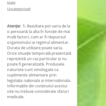
toate
Uncategorized
Atenţie:
1.
Rezultate pot varia de la
o persoană la alta în funcție de mai
mulți factori, cum ar fi răspunsul
organismului și regimul alimentar.
Durata de utilizare poate varia.
Orice situație temporală prezentată
reprezintă un caz particular și nu
poate fi generalizată. Produsele
naturiste sunt omologate ca
suplimente alimentare prin
legislația naționala și internaționala.
Informațiile din conținutul acestui
site nu trebuie considerate sfaturi
medicale.