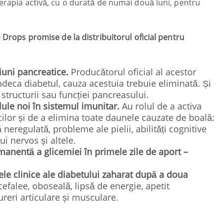
terapia activă, cu o durată de numai două luni, pentru
a Drops promise de la distribuitorul oficial pentru
iuni pancreatice.
Producătorul oficial al acestor
ndeca diabetul, cauza acestuia trebuie eliminată. Și
structurii sau funcției pancreasului.
lule noi în sistemul imunitar.
Au rolul de a activa
cilor și de a elimina toate daunele cauzate de boală:
ă neregulată, probleme ale pielii, abilități cognitive
i nervos și altele.
anentă a glicemiei în primele zile de aport –
e clinice ale diabetului zaharat după a doua
cefalee, oboseală, lipsă de energie, apetit
ureri articulare și musculare.