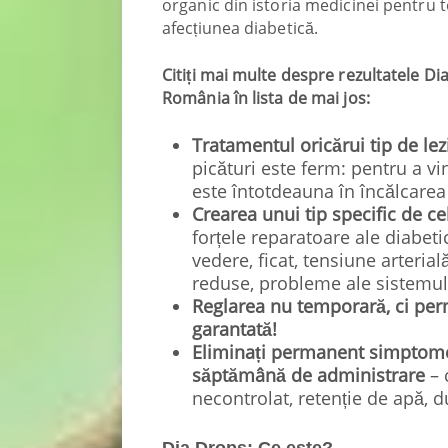
organic din istoria medicinei pentru 
afecțiunea diabetică.
Citiți mai multe despre rezultatele Di
România în lista de mai jos:
Tratamentul oricărui tip de lez
picături este ferm: pentru a vi
este întotdeauna în încălcarea 
Crearea unui tip specific de ce
forțele reparatoare ale diabeti
vedere, ficat, tensiune arterial
reduse, probleme ale sistemulu
Reglarea nu temporară, ci perm
garantată!
Eliminați permanent simptomel
săptămână de administrare
– 
necontrolat, retenție de apă, d