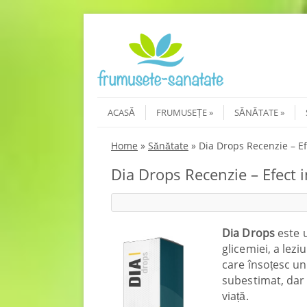
Skip to content
Menu
ACASĂ
FRUMUSEȚE
SĂNĂTATE
Home
»
Sănătate
»
Dia Drops Recenzie – Ef
Dia Drops Recenzie – Efect i
Dia Drops
este 
glicemiei, a lez
care însoțesc un
subestimat, dar
viață.