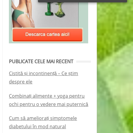
PUBLICATE CELE MAI RECENT
Cistită și incontinență – Ce știm
despre ele
Combinați alimente + yoga pentru
ochi pentru o vedere mai puternică
Cum să ameliorați simptomele
diabetului în mod natural