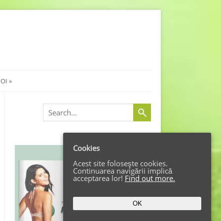
NOI
Search
Cookies
Acest site foloseşte cookies.
Continuarea navigării implică
acceptarea lor!
Find out more.
OK