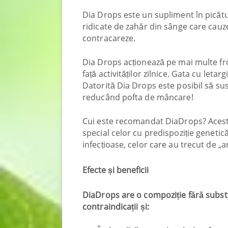
Dia Drops este un supliment în picătur
ridicate de zahăr din sânge care cauze
contracareze.
Dia Drops acționează pe mai multe fron
față activităților zilnice. Gata cu let
Datorită Dia Drops este posibil să sus
reducând pofta de mâncare!
Cui este recomandat DiaDrops? Acest s
special celor cu predispoziție genetică
infecțioase, celor care au trecut de „
Efecte și beneficii
DiaDrops are o compoziție fără subst
contraindicații și: