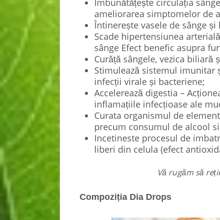
Îmbunătățește circulația sângelu
ameliorarea simptomelor de a
Întinerește vasele de sânge și 
Scade hipertensiunea arterială 
sânge Efect benefic asupra func
Curăță sângele, vezica biliară și
Stimulează sistemul imunitar și
infecții virale și bacteriene;
Accelerează digestia – Acționea
inflamațiile infecțioase ale mu
Curata organismul de elemente
precum consumul de alcool si t
Incetineste procesul de imbatra
liberi din celula (efect antioxid
Vă rugăm să reține
Compoziția Dia Drops