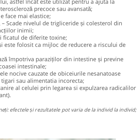
i, astfel încât este utilizat pentru a ajuta la
teroscleroză precoce sau avansată;
le face mai elastice;
– Scade nivelul de trigliceride și colesterol din
țiilor inimii;
 ficatul de diferite toxine;
 este folosit ca mijloc de reducere a riscului de
ză împotriva paraziților din intestine și previne
coasei intestinale;
le nocive cauzate de obiceiurile nesanatoase
igari sau alimentatia incorecta;
nire al celulei prin legarea si expulzarea radicalilor
ant).
ți: efectele și rezultatele pot varia de la individ la individ;