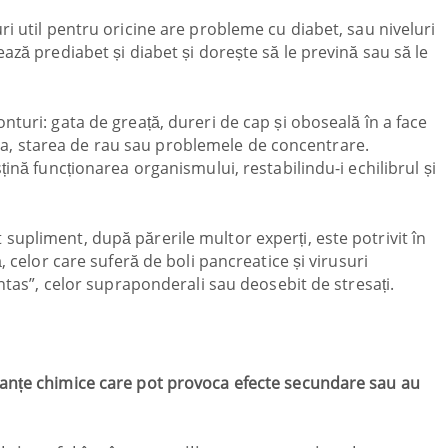
i util pentru oricine are probleme cu diabet, sau niveluri
ază prediabet și diabet și dorește să le prevină sau să le
turi: gata de greață, dureri de cap și oboseală în a face
argia, starea de rau sau problemele de concentrare.
țină funcționarea organismului, restabilindu-i echilibrul și
upliment, după părerile multor experți, este potrivit în
, celor care suferă de boli pancreatice și virusuri
antas”, celor supraponderali sau deosebit de stresați.
anțe chimice care pot provoca efecte secundare sau au