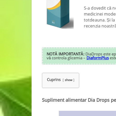
S-a dovedit că n
medicinei modern
totdeauna. Și la 
recenzia noastr
NOTĂ IMPORTANTĂ:
DiaDrops este epu
vă controla glicemia –
DiaformPlus
est
Cuprins
show
Supliment alimentar Dia Drops pe