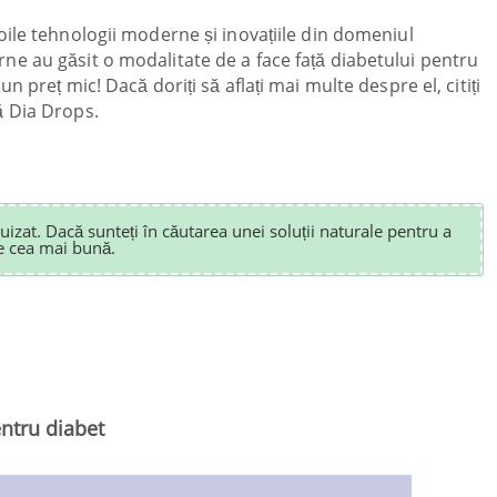
oile tehnologii moderne și inovațiile din domeniul
e au găsit o modalitate de a face față diabetului pentru
un preț mic! Dacă doriți să aflați mai multe despre el, citiți
ă Dia Drops.
izat. Dacă sunteți în căutarea unei soluții naturale pentru a
e cea mai bună.
ntru diabet